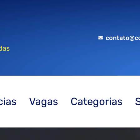
contato@c
das
cias
Vagas
Categorias