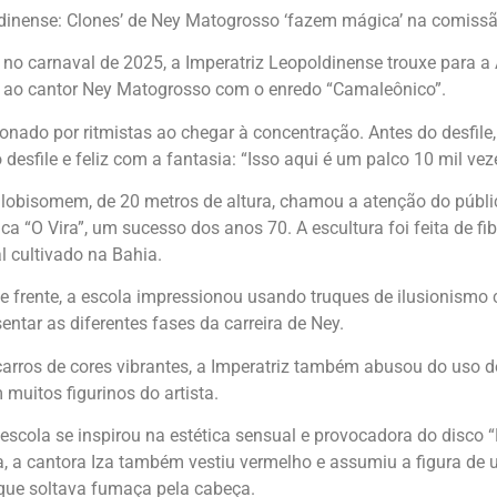
dinense: Clones’ de Ney Matogrosso ‘fazem mágica’ na comissã
 no carnaval de 2025, a Imperatriz Leopoldinense trouxe para 
o cantor Ney Matogrosso com o enredo “Camaleônico”.
ionado por ritmistas ao chegar à concentração. Antes do desfile,
esfile e feliz com a fantasia: “Isso aqui é um palco 10 mil vez
 lobisomem, de 20 metros de altura, chamou a atenção do públic
a “O Vira”, um sucesso dos anos 70. A escultura foi feita de fib
l cultivado na Bahia.
 frente, a escola impressionou usando truques de ilusionismo
entar as diferentes fases da carreira de Ney.
arros de cores vibrantes, a Imperatriz também abusou do uso d
 muitos figurinos do artista.
 escola se inspirou na estética sensual e provocadora do disco 
ia, a cantora Iza também vestiu vermelho e assumiu a figura de 
ue soltava fumaça pela cabeça.