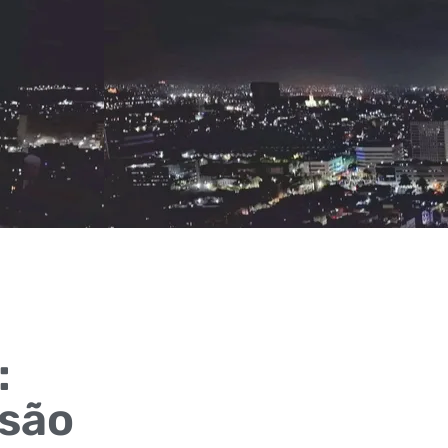
:
 são