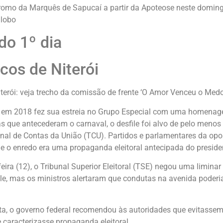
omo da Marquês de Sapucaí a partir da Apoteose neste doming
lobo
do 1º dia
os de Niterói
erói: veja trecho da comissão de frente ‘O Amor Venceu o Medo
 em 2018 fez sua estreia no Grupo Especial com uma homenag
as que antecederam o carnaval, o desfile foi alvo de pelo menos
unal de Contas da União (TCU). Partidos e parlamentares da op
 o enredo era uma propaganda eleitoral antecipada do presiden
eira (12), o Tribunal Superior Eleitoral (TSE) negou uma liminar
ile, mas os ministros alertaram que condutas na avenida poderi
ta, o governo federal recomendou às autoridades que evitasse
caracterizasse propaganda eleitoral.