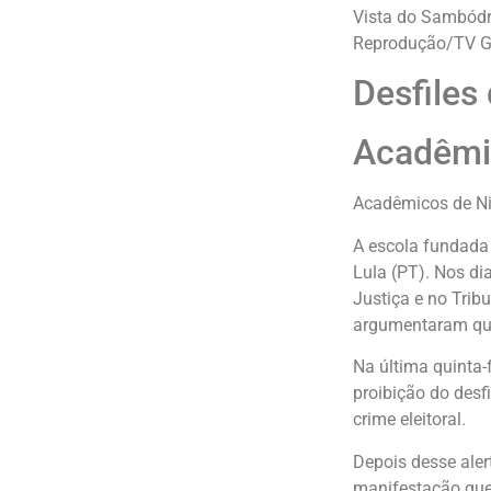
Vista do Sambódr
Reprodução/TV G
Desfiles 
Acadêmic
Acadêmicos de Nit
A escola fundada
Lula (PT). Nos di
Justiça e no Trib
argumentaram que
Na última quinta-f
proibição do desf
crime eleitoral.
Depois desse aler
manifestação que 