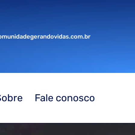
omunidadegerandovidas.com.br
Sobre
Fale conosco