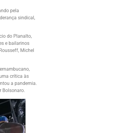
ando pela
derança sindical,
io do Planalto,
es e bailarinos
Rousseff, Michel
 pernambucano,
uma crítica às
rentou a pandemia.
r Bolsonaro.