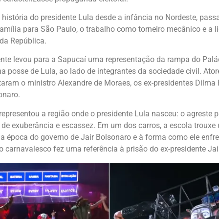
 história do presidente Lula desde a infância no Nordeste, pass
mília para São Paulo, o trabalho como torneiro mecânico e a li
 da República.
nte levou para a Sapucaí uma representação da rampa do Palác
a posse de Lula, ao lado de integrantes da sociedade civil. Ator
ram o ministro Alexandre de Moraes, os ex-presidentes Dilma 
onaro.
 representou a região onde o presidente Lula nasceu: o agreste
e exuberância e escassez. Em um dos carros, a escola trouxe 
 da época do governo de Jair Bolsonaro e à forma como ele enf
 o carnavalesco fez uma referência à prisão do ex-presidente Jai