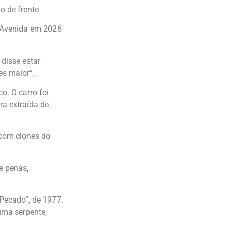
o de frente
a Avenida em 2026
 disse estar
es maior”.
o. O carro foi
ra extraída de
 com clones do
e penas,
“Pecado”, de 1977.
uma serpente,