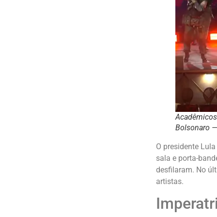
Acadêmicos d
Bolsonaro —
O presidente Lula
sala e porta-bande
desfilaram. No úl
artistas.
Imperatr