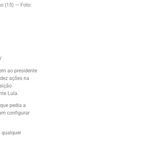
o (15) — Foto:
’
em ao presidente
 dez ações na
osição
te Lula.
 que pedia a
am configurar
m qualquer