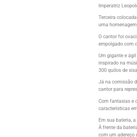
Imperatriz Leopol
Terceira colocada
uma homenagem a
O cantor foi ovac
empolgado com o d
Um gigante e ágil
inspirado na músic
300 quilos de sisa
Já na comissão de
cantor para repres
Com fantasias e c
características em
Em sua bateria, a
À frente da bater
com um adereço q