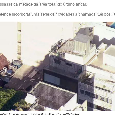
sasse da metade da área total do último andar.
etende incorporar uma série de novidades à chamada ‘Lei dos P
uxo’ em Ipanema é derrubado — Foto: Reprodução/TV Globo