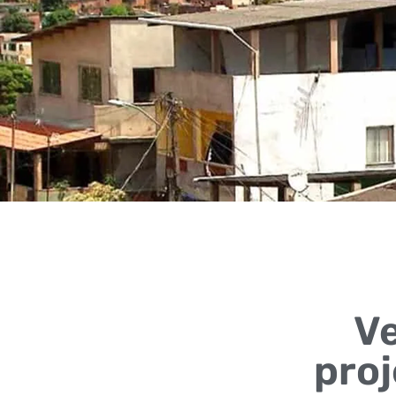
Ve
proj