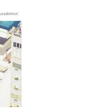
uxadinhos’.