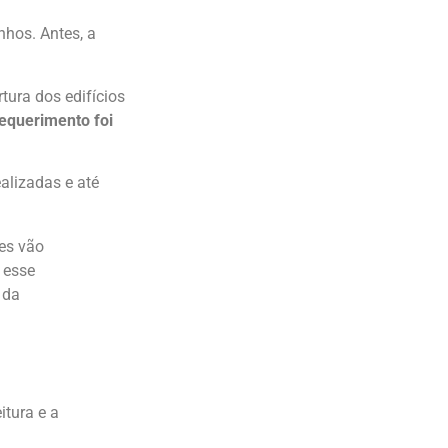
nhos. Antes, a
tura dos edifícios
requerimento foi
alizadas e até
les vão
e esse
 da
itura e a