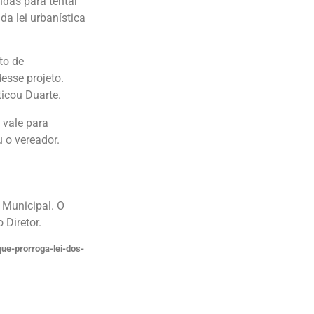
das para tentar
da lei urbanística
to de
esse projeto.
ticou Duarte.
 vale para
 o vereador.
 Municipal. O
 Diretor.
que-prorroga-lei-dos-