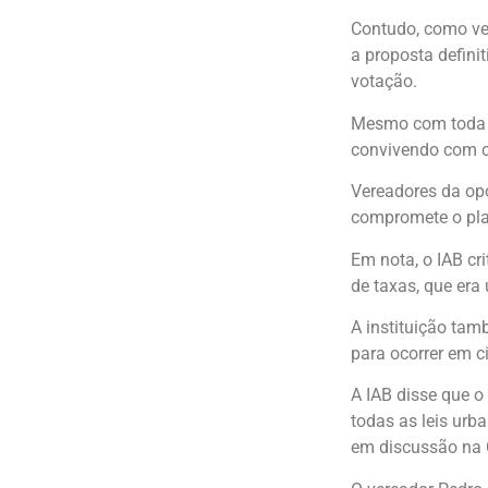
Contudo, como vem
a proposta defini
votação.
Mesmo com toda fo
convivendo com cr
Vereadores da opo
compromete o pla
Em nota, o IAB cr
de taxas, que era
A instituição tam
para ocorrer em c
A IAB disse que o 
todas as leis urba
em discussão na 