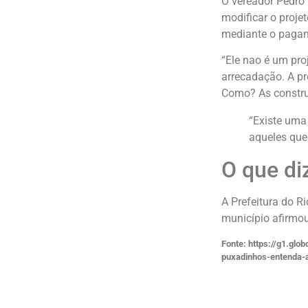
O vereador Pedro
modificar o projet
mediante o pagame
“Ele nao é um pro
arrecadação. A pr
Como? As construt
“Existe uma
aqueles que
O que diz
A Prefeitura do R
município afirmou
Fonte: https://g1.glo
puxadinhos-entenda-