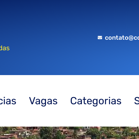
contato@c
das
cias
Vagas
Categorias