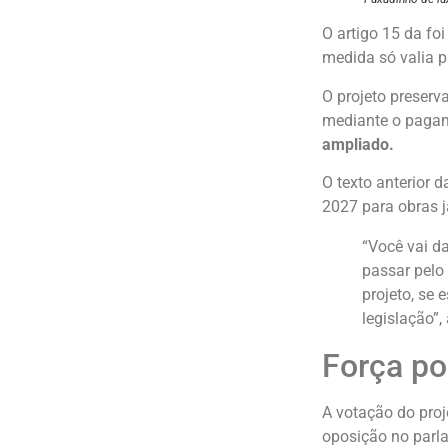
O artigo 15 da foi
medida só valia pa
O projeto preserv
mediante o pagam
ampliado.
O texto anterior 
2027 para obras j
“Você vai da
passar pelo 
projeto, se 
legislação”
Força pol
A votação do proj
oposição no parl