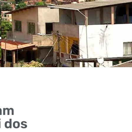
tam
i dos