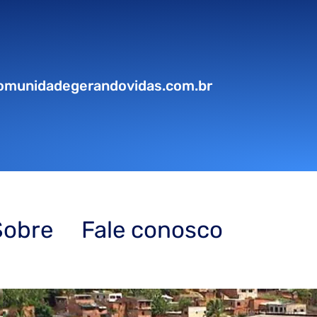
omunidadegerandovidas.com.br
Sobre
Fale conosco