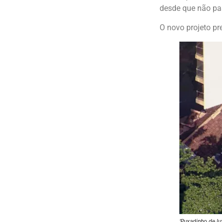
desde que não pas
O novo projeto pr
‘Puxadinho de l