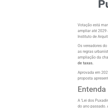
P
Votação está marc
ampliar até 2029 
Instituto de Arqui
Os vereadores do 
as regras urbanís
ampliação da cha
de taxas.
Aprovada em 2023,
proposta apresent
Entenda 
A ‘Lei dos Puxadi
do ano passado. A