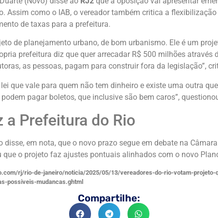
 Duarte (Novo) disse ao
RJ2
que a oposição vai apresentar emen
o. Assim como o IAB, o vereador também critica a flexibilização 
nto de taxas para a prefeitura.
jeto de planejamento urbano, de bom urbanismo. Ele é um proje
opria prefeitura diz que quer arrecadar R$ 500 milhões através d
oras, as pessoas, pagam para construir fora da legislação”, cri
 lei que vale para quem não tem dinheiro e existe uma outra que
 podem pagar boletos, que inclusive são bem caros”, questionou
 a Prefeitura do Rio
io disse, em nota, que o novo prazo segue em debate na Câmara
 que o projeto faz ajustes pontuais alinhados com o novo Plano
bo.com/rj/rio-de-janeiro/noticia/2025/05/13/vereadores-do-rio-votam-projeto-
as-possiveis-mudancas.ghtml
Compartilhe: