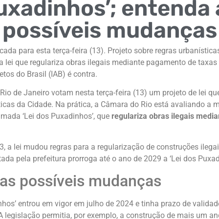
uxadinhos’; entenda 
possíveis mudanças
ada para esta terça-feira (13). Projeto sobre regras urbanística
a lei que regulariza obras ilegais mediante pagamento de taxas 
tetos do Brasil (IAB) é contra.
Rio de Janeiro votam nesta terça-feira (13) um projeto de lei q
ticas da Cidade. Na prática, a Câmara do Rio está avaliando a 
mada ‘Lei dos Puxadinhos’, que
regulariza obras ilegais med
 a lei mudou regras para a regularização de construções ilegais
ada pela prefeitura prorroga até o ano de 2029 a ‘Lei dos Puxad
as possíveis mudanças
nhos’ entrou em vigor em julho de 2024 e tinha prazo de valida
 legislação permitia, por exemplo, a construção de mais um an