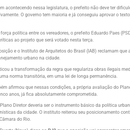
 acontecendo nessa legislatura, o prefeito não deve ter dificu
tivamente. O governo tem maioria e já conseguiu aprovar o texto
rça política entre os vereadores, o prefeito Eduardo Paes (PS
íticas ao projeto que será votado nesta terça.
sição e o Instituto de Arquitetos do Brasil (IAB) reclamam que 
nejamento urbano na cidade.
iticou a transformação da regra que regulariza obras ilegais m
 uma norma transitória, em uma lei de longa permanência.
bém afirmou que nessas condições, a própria avaliação do Plano 
inco anos, já fica absolutamente comprometida.
Plano Diretor deveria ser o instrumento básico da política urban
nísticas da cidade. O instituto reiterou seu posicionamento cont
Câmara do Rio.