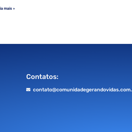
ia mais »
Contatos:
contato@comunidadegerandovidas.com.