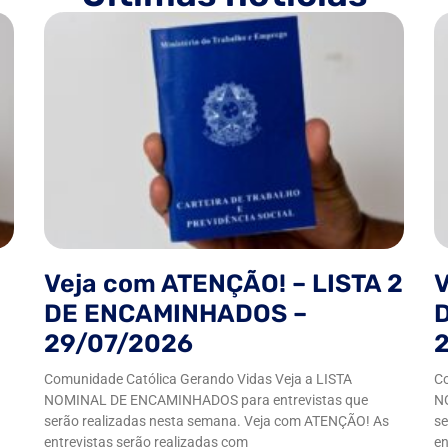
Veja com ATENÇÃO! – LISTA 2
V
DE ENCAMINHADOS –
29/07/2026
Comunidade Católica Gerando Vidas Veja a LISTA
Co
NOMINAL DE ENCAMINHADOS para entrevistas que
N
serão realizadas nesta semana. Veja com ATENÇÃO! As
se
entrevistas serão realizadas com
en