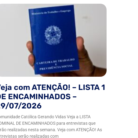
eja com ATENÇÃO! – LISTA 1
DE ENCAMINHADOS –
29/07/2026
munidade Católica Gerando Vidas Veja a LISTA
OMINAL DE ENCAMINHADOS para entrevistas que
rão realizadas nesta semana. Veja com ATENÇÃO! As
trevistas serão realizadas com