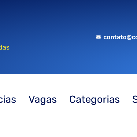
contato@c
das
cias
Vagas
Categorias