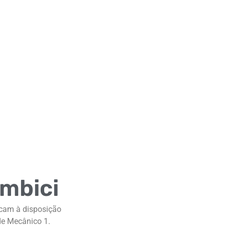
embici
icam à disposição
de Mecânico 1.