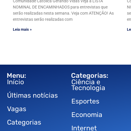
Comunidade Católica Gerando Vidas Veja a LISTA
Co
NOMINAL DE ENCAMINHADOS para entrevistas que
N
serão realizadas nesta semana. Veja com ATENÇÃO! As
se
entrevistas serão realizadas com
en
Leia mais »
Le
Menu:
Categorias:
Início
Ciência e
Tecnologia
Últimas notícias
Esportes
Vagas
Economia
Categorias
Internet