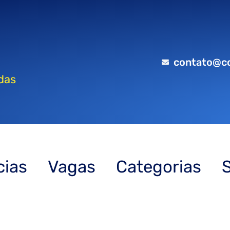
contato@c
das
cias
Vagas
Categorias