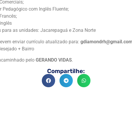
Comerciais;
 Pedagógico com Inglês Fluente;
 Francês;
 Inglês
s para as unidades: Jacarepaguá e Zona Norte
evem enviar currículo atualizado para:
gdiamondrh@gmail.co
esejado + Bairro
encaminhado pelo
GERANDO VIDAS
.
Compartilhe: