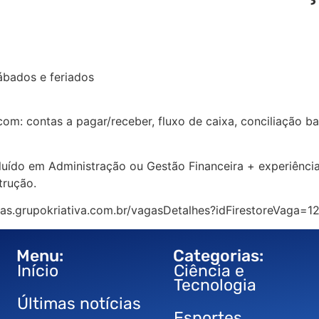
ábados e feriados
om: contas a pagar/receber, fluxo de caixa, conciliação ban
luído em Administração ou Gestão Financeira + experiência 
trução.
agas.grupokriativa.com.br/vagasDetalhes?idFirestoreVaga=1
Menu:
Categorias:
Início
Ciência e
Tecnologia
Últimas notícias
Esportes