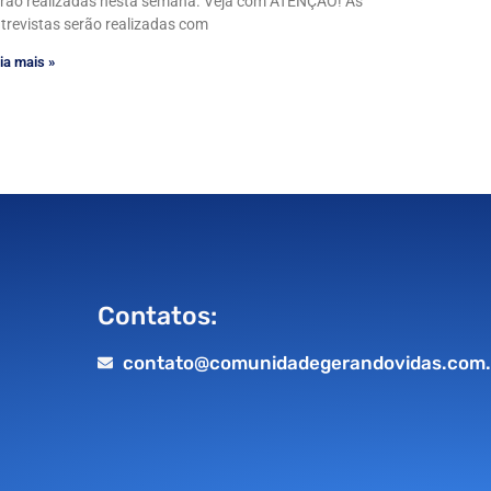
rão realizadas nesta semana. Veja com ATENÇÃO! As
trevistas serão realizadas com
ia mais »
Contatos:
contato@comunidadegerandovidas.com.