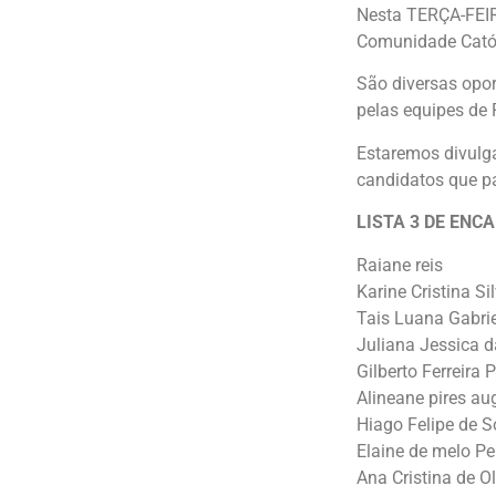
Nesta TERÇA-FEIR
Comunidade Catól
São diversas opo
pelas equipes de
Estaremos divul
candidatos que pa
LISTA 3 DE ENC
Raiane reis
Karine Cristina Si
Tais Luana Gabrie
Juliana Jessica d
Gilberto Ferreira 
Alineane pires au
Hiago Felipe de 
Elaine de melo Pe
Ana Cristina de Ol