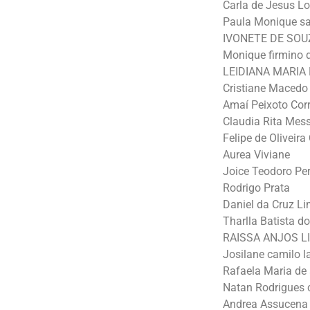
Carla de Jesus L
Paula Monique sa
IVONETE DE SOU
Monique firmino d
LEIDIANA MARI
Cristiane Macedo
Amaí Peixoto Corr
Claudia Rita Mes
Felipe de Oliveir
Aurea Viviane
Joice Teodoro Per
Rodrigo Prata
Daniel da Cruz L
Tharlla Batista d
RAISSA ANJOS L
Josilane camilo l
Rafaela Maria de
Natan Rodrigues 
Andrea Assucena 