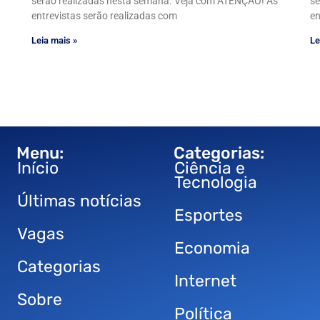
serão realizadas nesta semana. Veja com ATENÇÃO! As
se
entrevistas serão realizadas com
en
Leia mais »
Le
Menu:
Categorias:
Início
Ciência e
Tecnologia
Últimas notícias
Esportes
Vagas
Economia
Categorias
Internet
Sobre
Política