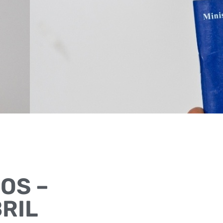
OS –
BRIL