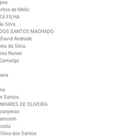
opes
ntos de Mello
ZA FILHA
a Silva
A DOS SANTOS MACHADO
 David Andrade
eia da Silva.
sias Nunes
a Camargo
eira
ima
os Santos
INHARES DE OLIVEIRA
aranjeiras
 amorim
costa
Silva dos Santos