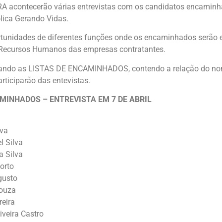
A acontecerão várias entrevistas com os candidatos encaminh
ica Gerando Vidas.
rtunidades de diferentes funções onde os encaminhados serão 
 Recursos Humanos das empresas contratantes.
gando as LISTAS DE ENCAMINHADOS, contendo a relação do no
rticiparão das entevistas.
AMINHADOS – ENTREVISTA EM 7 DE ABRIL
lva
l Silva
a Silva
Porto
gusto
Souza
reira
iveira Castro