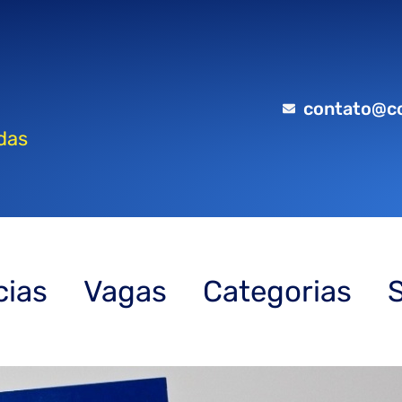
contato@c
das
cias
Vagas
Categorias