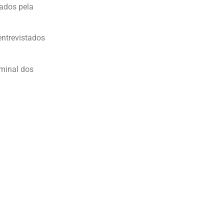
ados pela
entrevistados
minal dos