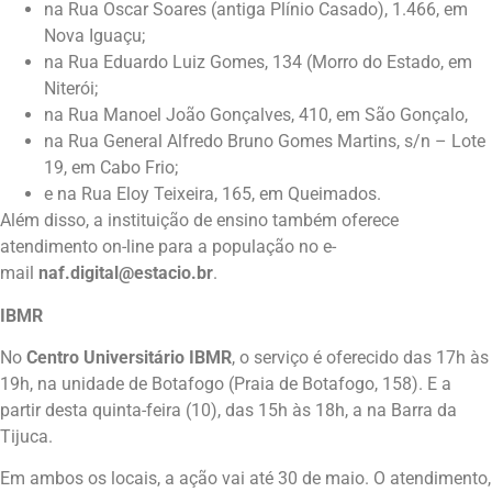
na Rua Oscar Soares (antiga Plínio Casado), 1.466, em
Nova Iguaçu;
na Rua Eduardo Luiz Gomes, 134 (Morro do Estado, em
Niterói;
na Rua Manoel João Gonçalves, 410, em São Gonçalo,
na Rua General Alfredo Bruno Gomes Martins, s/n – Lote
19, em Cabo Frio;
e na Rua Eloy Teixeira, 165, em Queimados.
Além disso, a instituição de ensino também oferece
atendimento on-line para a população no e-
mail
naf.digital@estacio.br
.
IBMR
No
Centro Universitário IBMR
, o serviço é oferecido das 17h às
19h, na unidade de Botafogo (Praia de Botafogo, 158). E a
partir desta quinta-feira (10), das 15h às 18h, a na Barra da
Tijuca.
Em ambos os locais, a ação vai até 30 de maio. O atendimento,