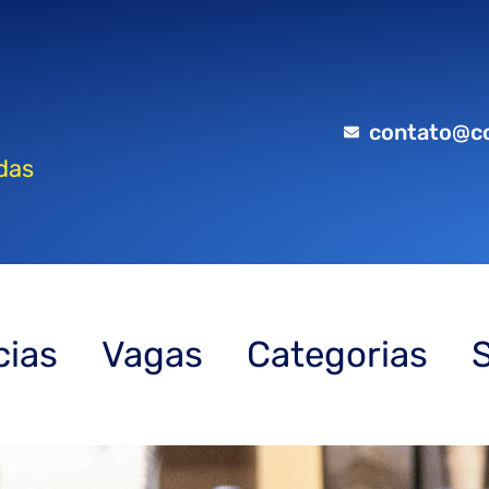
contato@c
das
cias
Vagas
Categorias