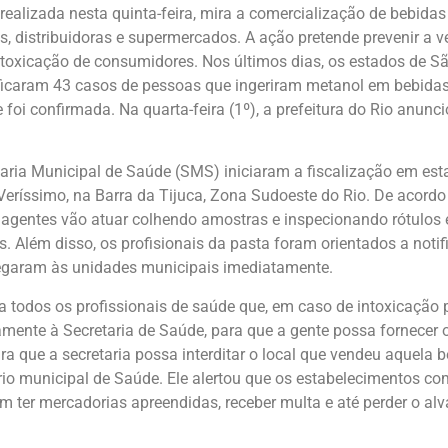
realizada nesta quinta-feira, mira a comercialização de bebidas
es, distribuidoras e supermercados. A ação pretende prevenir a 
ntoxicação de consumidores. Nos últimos dias, os estados de S
icaram 43 casos de pessoas que ingeriram metanol em bebidas 
oi confirmada. Na quarta-feira (1º), a prefeitura do Rio anunci
aria Municipal de Saúde (SMS) iniciaram a fiscalização em es
Veríssimo, na Barra da Tijuca, Zona Sudoeste do Rio. De acordo
 agentes vão atuar colhendo amostras e inspecionando rótulos 
s. Além disso, os profisionais da pasta foram orientados a notif
egaram às unidades municipais imediatamente.
 todos os profissionais de saúde que, em caso de intoxicação 
amente à Secretaria de Saúde, para que a gente possa fornecer 
ra que a secretaria possa interditar o local que vendeu aquela b
rio municipal de Saúde. Ele alertou que os estabelecimentos c
 ter mercadorias apreendidas, receber multa e até perder o alv