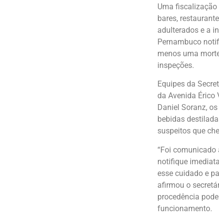
Uma fiscalização 
bares, restaurant
adulterados e a i
Pernambuco notif
menos uma morte f
inspeções.
Equipes da Secret
da Avenida Érico 
Daniel Soranz, os
bebidas destilada
suspeitos que ch
“Foi comunicado a
notifique imediat
esse cuidado e pa
afirmou o secretá
procedência podem
funcionamento.