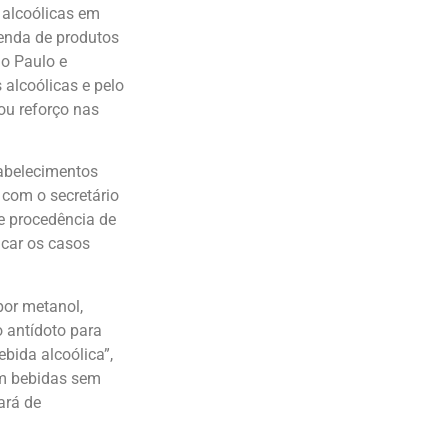
 alcoólicas em
venda de produtos
ão Paulo e
alcoólicas e pelo
ou reforço nas
tabelecimentos
 com o secretário
e procedência de
icar os casos
por metanol,
o antídoto para
ebida alcoólica”,
om bebidas sem
ará de