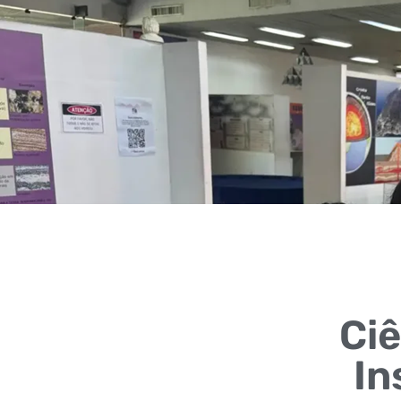
Ciê
In