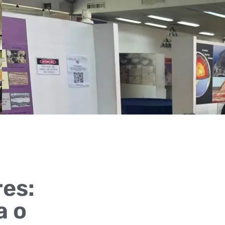
res:
a o