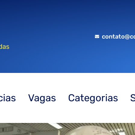
contato@c
das
cias
Vagas
Categorias