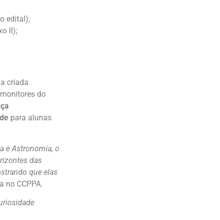
 edital);
 II);
va criada
 monitores do
nça
ade
para alunas
a e Astronomia, o
rizontes das
ostrando que elas
ca no CCPPA.
curiosidade