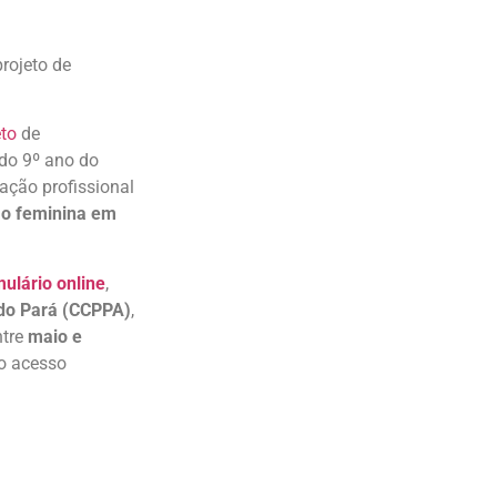
projeto de
eto
de
 do 9º ano do
ação profissional
ção feminina em
mulário online
,
 do Pará (CCPPA)
,
tre
maio e
ão acesso