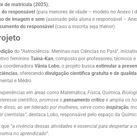
e de matrícula (2025)
;
 do responsável
(para menores de idade – modelo no Anexo I do
so de imagem e som
(assinado pela aluna e responsável – Anexo
cumento do responsável
(caso a inscrita seja menor).
rojeto
edição
do “Astrociência: Meninas nas Ciências no Pará”, iniciati
etivo feminino
Tainá-Kan
, composto por professores, técnicos e
a coordenadora
Vânia Lobo
, o projeto busca
estimular a prese
ciências
, oferecendo
divulgação científica gratuita e de qualid
ental e Médio.
experiências em áreas como Matemática, Física, Química, Biologi
nteresse científico, promove o
pensamento crítico
e amplia os ho
ém disso, ao ser liderado por mulheres, serve como
inspiração
, m
 cientistas”
, destaca Lobo, responsável pelo espaço da Quími
a que
“a vivência dessas atividades é essencial para despertar a 
tonomia no aprendizado”
.