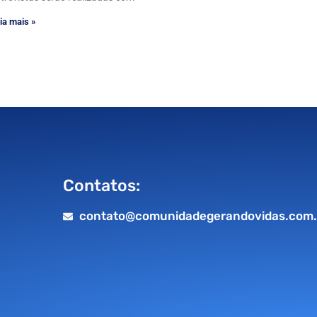
ia mais »
Contatos:
contato@comunidadegerandovidas.com.