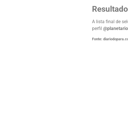
Resultado
A lista final de s
perfil
@planetari
Fonte: diariodopara.