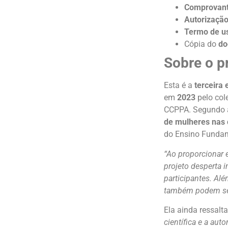
Comprovant
Autorização
Termo de u
Cópia do
do
Sobre o p
Esta é a
terceira 
em
2023
pelo col
CCPPA. Segundo 
de mulheres nas 
do Ensino Fundam
“Ao proporcionar 
projeto desperta i
participantes. Al
também podem ser
Ela ainda ressalt
científica e a au