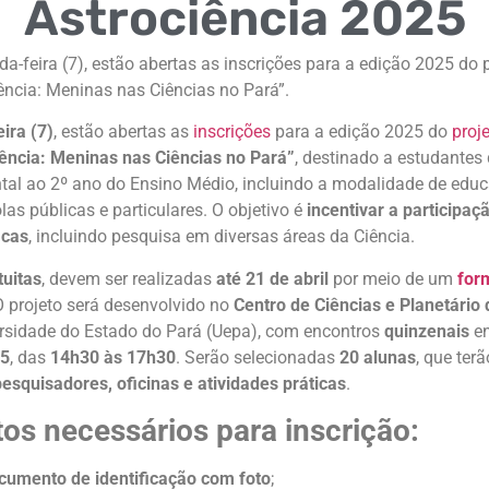
Astrociência 2025
a-feira (7), estão abertas as inscrições para a edição 2025 do 
ência: Meninas nas Ciências no Pará”.
ira (7)
, estão abertas as
inscrições
para a edição 2025 do
proj
iência: Meninas nas Ciências no Pará”
, destinado a estudantes
al ao 2º ano do Ensino Médio, incluindo a modalidade de educ
las públicas e particulares. O objetivo é
incentivar a participa
icas
, incluindo pesquisa em diversas áreas da Ciência.
tuitas
, devem ser realizadas
até 21 de abril
por meio de um
for
O projeto será desenvolvido no
Centro de Ciências e Planetário
ersidade do Estado do Pará (Uepa), com encontros
quinzenais
en
25
, das
14h30 às 17h30
. Serão selecionadas
20 alunas
, que ter
esquisadores, oficinas e atividades práticas
.
s necessários para inscrição:
cumento de identificação com foto
;