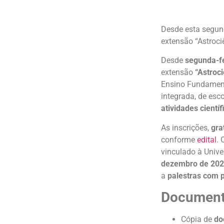
Desde esta segund
extensão “Astroci
Desde
segunda-fe
extensão
“Astroc
Ensino Fundament
integrada, de esco
atividades científ
As inscrições,
gra
conforme
edital
. 
vinculado à Univ
dezembro de 20
a
palestras com p
Documento
Cópia de
do