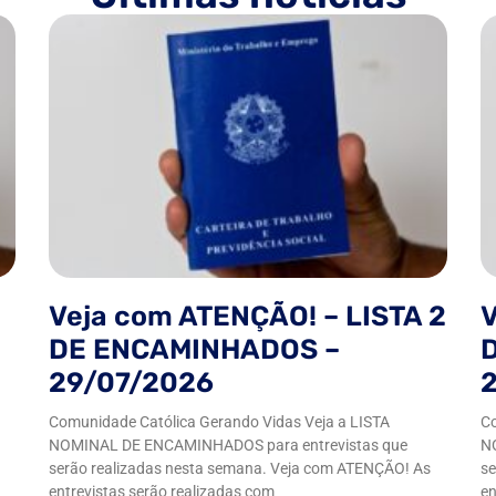
Veja com ATENÇÃO! – LISTA 2
V
DE ENCAMINHADOS –
29/07/2026
Comunidade Católica Gerando Vidas Veja a LISTA
Co
NOMINAL DE ENCAMINHADOS para entrevistas que
N
serão realizadas nesta semana. Veja com ATENÇÃO! As
se
entrevistas serão realizadas com
en