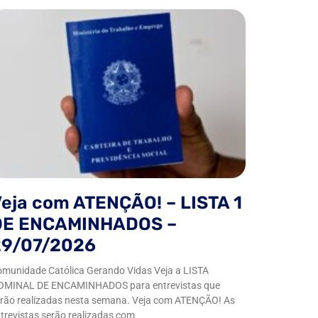
eja com ATENÇÃO! – LISTA 1
DE ENCAMINHADOS –
29/07/2026
munidade Católica Gerando Vidas Veja a LISTA
OMINAL DE ENCAMINHADOS para entrevistas que
rão realizadas nesta semana. Veja com ATENÇÃO! As
trevistas serão realizadas com